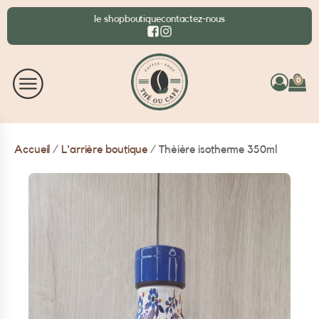
le shop
boutique
contactez-nous
0
Accueil
/
L'arrière boutique
/ Théière isotherme 350ml