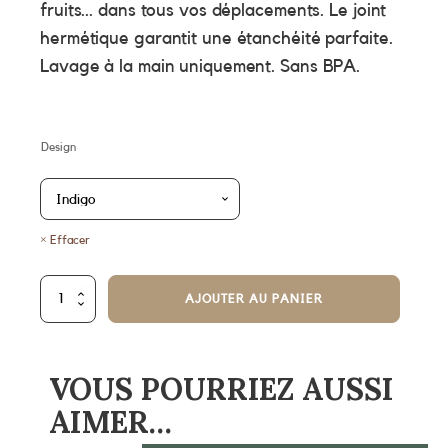
fruits... dans tous vos déplacements. Le joint
hermétique garantit une étanchéité parfaite.
Lavage à la main uniquement. Sans BPA.
Design
Effacer
quantité
AJOUTER AU PANIER
de
Théière
isotherme
350ml
VOUS POURRIEZ AUSSI
AIMER…