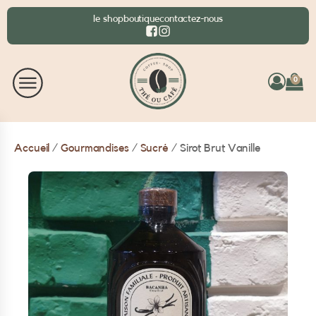
le shop
boutique
contactez-nous
0
Accueil
/
Gourmandises
/
Sucré
/ Sirot Brut Vanille