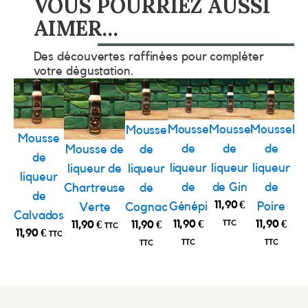
VOUS POURRIEZ AUSSI
AIMER…
Des découvertes raffinées pour compléter
votre dégustation.
Mousse
Mousse
Mousse
Mo
Mousse
Mousse
de
de
de
Mousse de
de
de
liqueur
liqueur
liqueur
li
liqueur de
liqueur
liqueur
de
de Gin
de
Chartreuse
de
de
11,90
€
Génépi
Poire
R
Verte
Cognac
Calvados
11,90
€
11,90
€
11
11,90
€
11,90
€
TTC
TTC
11,90
€
TTC
TTC
TTC
TTC